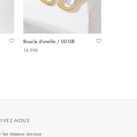
Boucle d’oreille / 0015B
14,99
€
Ce
Choix des options
produit
a
plusieurs
variations.
Les
options
peuvent
UIVEZ-NOUS
être
choisies
r les réseaux sociaux