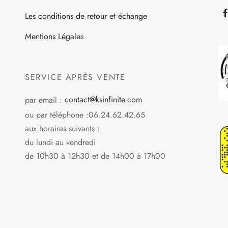
sur
sur
Les conditions de retour et échange
la
la
page
page
Mentions Légales
du
du
produit
produit
SERVICE APRÈS VENTE
par email :
contact@ksinfinite.com
ou par téléphone :06.24.62.42.65
aux horaires suivants :
du lundi au vendredi
de 10h30 à 12h30 et de 14h00 à 17h00