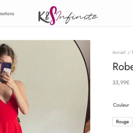
motions
Accueil
/
Rob
33,99
€
Couleur
Rouge