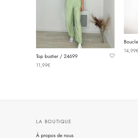
Boucle
14,99
Top bustier / 24699
Choix 
11,99
€
Ce
Choix des options
produit
a
plusieurs
variations.
Les
LA BOUTIQUE
options
peuvent
À propos de nous