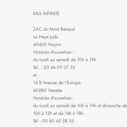
être
choisies
K&S INFINITE
sur
la
ZAC du Mont Renaud
page
La Haye Juda
du
60400 Noyon
produit
Horaires d’ouverture :
du lundi au samedi de 10h à 19h
Tél. : 03 44 09 27 33
et
14 B Avenue de l’Europe
60280 Venette
Horaires d’ouverture :
du lundi au samedi de 10h à 19h et dimanche de
10h à 12h et de 14h à 18h
Tél : 03 60 45 58 55