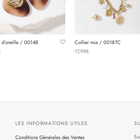
 d’oreille / 0014B
Collier mia / 00187C
€
17,99
€
Ce
Ce
des options
Choix des options
produit
produit
a
a
plusieurs
plusieurs
variations.
variations.
Les
Les
options
options
peuvent
peuvent
LES INFORMATIONS UTILES
S
être
être
choisies
choisies
Su
Conditions Générales des Ventes