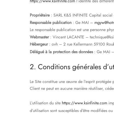
https://www.ksinfinite.com
l’identité des différen
Propriétaire
: SARL K&S INFINITE Capital soci
Responsable publication
: Ge MAI –
mgyw@hotm
Le responsable publication est une personne phy
Webmaster
: Vincent LACANTE – technique@ksi
Hébergeur
: ovh – 2 rue Kellermann 59100 Rou
Délégué à la protection des données
: Ge MAI 
2. Conditions générales d’uti
Le Site constitue une œuvre de l’esprit protégée p
Client ne peut en aucune manière réutiliser, céde
L’utilisation du site
https://www.ksinfinite.com
impl
d’utilisation sont susceptibles d’être modifiées o