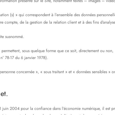
nformation présente sur le Site, notamment textes – images – vidéo
ion (s) » qui correspondent à l’ensemble des données personnelle
e compte, de la gestion de la relation client et à des fins d’analyses
 site susnommé.
 permettent, sous quelque forme que ce soit, directement ou non, l
i n° 78-17 du 6 janvier 1978).
ersonne concernée », « sous traitant » et « données sensibles » on
et.
1 juin 2004 pour la confiance dans l’économie numérique, il est préc