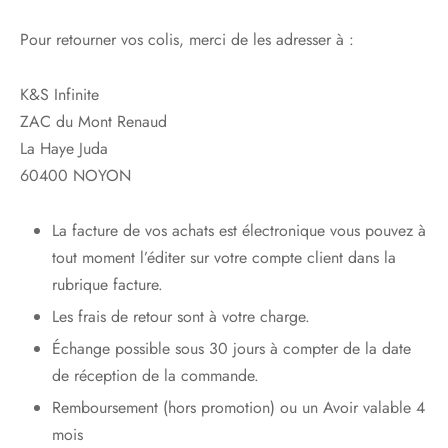
Pour retourner vos colis, merci de les adresser à :
e
alon, Jogging
K&S Infinite
ZAC du Mont Renaud
La Haye Juda
60400 NOYON
mble, Combinaison
La facture de vos achats est électronique vous pouvez à
t, Combishort
tout moment l’éditer sur votre compte client dans la
rubrique facture.
, Blazer
Les frais de retour sont à votre charge.
eau, Doudoune, Parka
Échange possible sous 30 jours à compter de la date
de réception de la commande.
Remboursement (hors promotion) ou un Avoir valable 4
mois