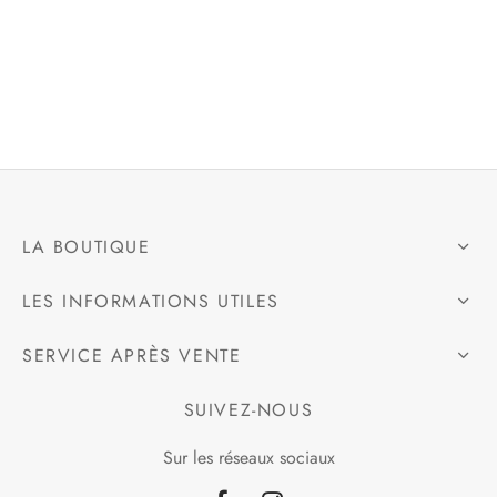
e
alon, Jogging
mble, Combinaison
LA BOUTIQUE
t, Combishort
LES INFORMATIONS UTILES
, Blazer
SERVICE APRÈS VENTE
eau, Doudoune, Parka
SUIVEZ-NOUS
Sur les réseaux sociaux