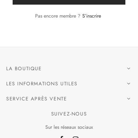
e
Pas encore membre ?
S’inscrire
alon, Jogging
mble, Combinaison
LA BOUTIQUE
t, Combishort
LES INFORMATIONS UTILES
, Blazer
SERVICE APRÈS VENTE
eau, Doudoune, Parka
SUIVEZ-NOUS
Sur les réseaux sociaux