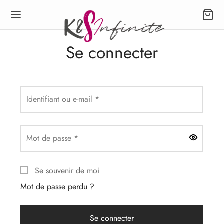
Se connecter
Retour
Retour
Retour
Retour
Retour
Obligatoire
Identifiant ou e-mail
*
EMENTS
E
TALON, JOGGING
USSURES
ESSOIRES
Obligatoire
Mot de passe
*
 pull
alon
les plates
Se souvenir de moi
T-Shirt
 longue
ing
les à talons
e d’oreille
Mot de passe perdu ?
ise, Chemisier
 courte
er
Se connecter
 Gilet
let