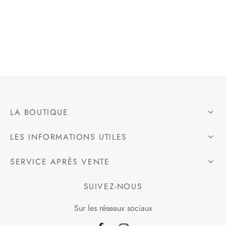
e
alon, Jogging
mble, Combinaison
LA BOUTIQUE
t, Combishort
LES INFORMATIONS UTILES
, Blazer
SERVICE APRÈS VENTE
eau, Doudoune, Parka
SUIVEZ-NOUS
Sur les réseaux sociaux