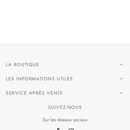
e
alon, Jogging
mble, Combinaison
LA BOUTIQUE
t, Combishort
LES INFORMATIONS UTILES
, Blazer
SERVICE APRÈS VENTE
eau, Doudoune, Parka
SUIVEZ-NOUS
Sur les réseaux sociaux