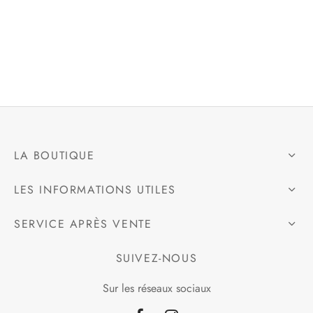
e
alon, Jogging
mble, Combinaison
LA BOUTIQUE
t, Combishort
LES INFORMATIONS UTILES
, Blazer
SERVICE APRÈS VENTE
eau, Doudoune, Parka
SUIVEZ-NOUS
Sur les réseaux sociaux