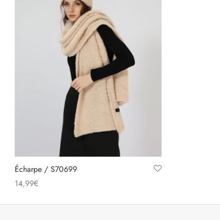
Écharpe / S70699
14,99
€
Ce
Choix des options
produit