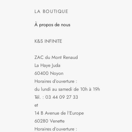
a
plusieurs
LA BOUTIQUE
variations.
À propos de nous
Les
options
peuvent
K&S INFINITE
être
choisies
ZAC du Mont Renaud
sur
La Haye Juda
la
60400 Noyon
page
Horaires d’ouverture :
du
du lundi au samedi de 10h à 19h
produit
Tél. : 03 44 09 27 33
et
14 B Avenue de l’Europe
60280 Venette
Horaires d’ouverture :