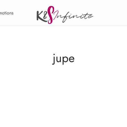
motions
jupe