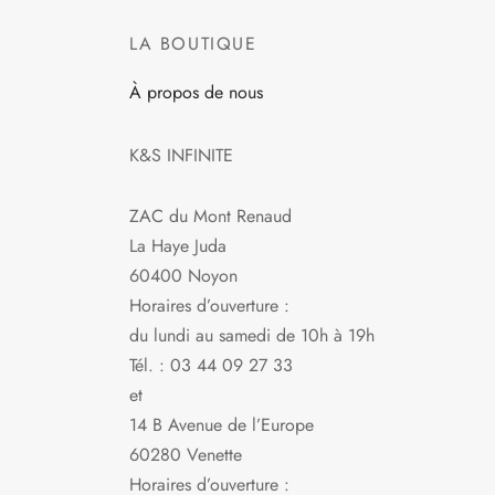
a
plusieurs
LA BOUTIQUE
variations.
À propos de nous
Les
options
peuvent
K&S INFINITE
être
choisies
ZAC du Mont Renaud
sur
La Haye Juda
la
60400 Noyon
page
Horaires d’ouverture :
du
du lundi au samedi de 10h à 19h
produit
Tél. : 03 44 09 27 33
et
14 B Avenue de l’Europe
60280 Venette
Horaires d’ouverture :