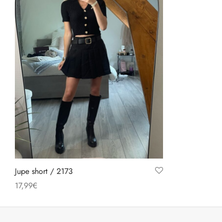
Jupe short / 2173
17,99
€
Ce
Choix des options
produit