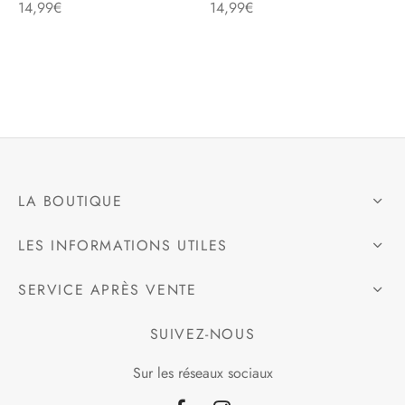
14,99
€
14,99
€
e
alon, Jogging
mble, Combinaison
LA BOUTIQUE
t, Combishort
LES INFORMATIONS UTILES
, Blazer
SERVICE APRÈS VENTE
eau, Doudoune, Parka
SUIVEZ-NOUS
Sur les réseaux sociaux