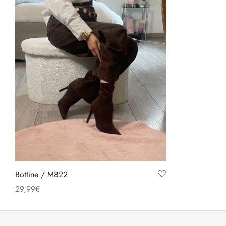
Bottine / M822
29,99
€
Ce
Choix des options
produit