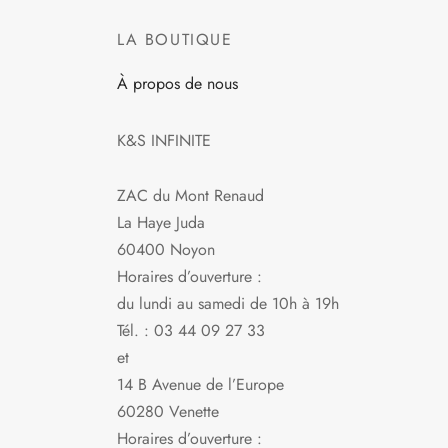
a
plusieurs
LA BOUTIQUE
variations.
À propos de nous
Les
options
peuvent
K&S INFINITE
être
choisies
ZAC du Mont Renaud
sur
La Haye Juda
la
60400 Noyon
page
Horaires d’ouverture :
du
du lundi au samedi de 10h à 19h
produit
Tél. : 03 44 09 27 33
et
14 B Avenue de l’Europe
60280 Venette
Horaires d’ouverture :