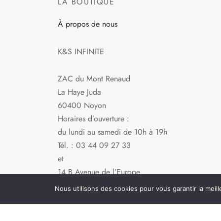
LA BOUTIQUE
À propos de nous
K&S INFINITE
ZAC du Mont Renaud
La Haye Juda
60400 Noyon
Horaires d’ouverture :
du lundi au samedi de 10h à 19h
Tél. : 03 44 09 27 33
et
14 B Avenue de l’Europe
60280 Venette
Nous utilisons des cookies pour vous garantir la meill
Horaires d’ouverture :
du lundi au samedi de 10h à 19h et dimanche de