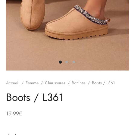
e
alon, Jogging
mble, Combinaison
t, Combishort
Accueil
/
Femme
/
Chaussures
/
Bottines
/
Boots / L361
, Blazer
Boots / L361
eau, Doudoune, Parka
19,99
€