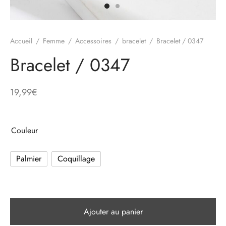
e
Accueil
/
Femme
/
Accessoires
/
bracelet
/
Bracelet / 0347
alon, Jogging
Bracelet / 0347
19,99
€
mble, Combinaison
t, Combishort
Couleur
, Blazer
Palmier
Coquillage
eau, Doudoune, Parka
Ajouter au panier