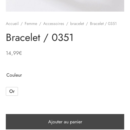
e
Accueil
/
Femme
/
Accessoires
/
bracelet
/
Bracelet / 0351
alon, Jogging
Bracelet / 0351
14,99
€
mble, Combinaison
t, Combishort
Couleur
, Blazer
Or
eau, Doudoune, Parka
Ajouter au panier