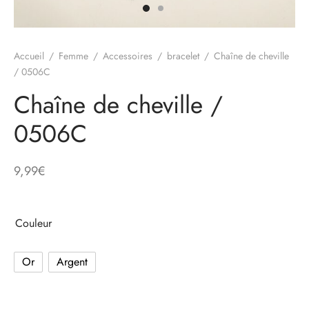
e
Accueil
/
Femme
/
Accessoires
/
bracelet
/
Chaîne de cheville
alon, Jogging
/ 0506C
Chaîne de cheville /
0506C
mble, Combinaison
t, Combishort
9,99
€
, Blazer
Couleur
eau, Doudoune, Parka
Or
Argent