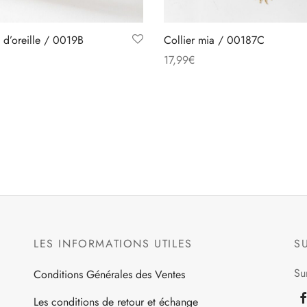
 d’oreille / 0019B
Collier mia / 00187C
17,99
€
Ce
Ce
des options
Choix des options
produit
produit
a
a
plusieurs
plusieurs
variations.
variations.
Les
Les
options
options
peuvent
peuvent
être
être
LES INFORMATIONS UTILES
S
choisies
choisies
sur
sur
Su
Conditions Générales des Ventes
la
la
page
page
Les conditions de retour et échange