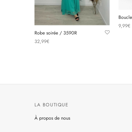
Boucle
9,99
€
Robe soirée / 3590R
Choix 
32,99
€
Ce
Choix des options
produit
a
plusieurs
variations.
Les
options
peuvent
LA BOUTIQUE
être
À propos de nous
choisies
sur