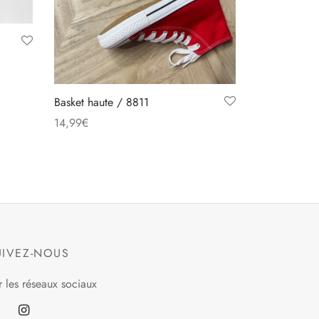
Basket haute / 8811
14,99
€
Ce
Choix des options
produit
a
plusieurs
variations.
Les
UIVEZ-NOUS
options
peuvent
r les réseaux sociaux
être
choisies