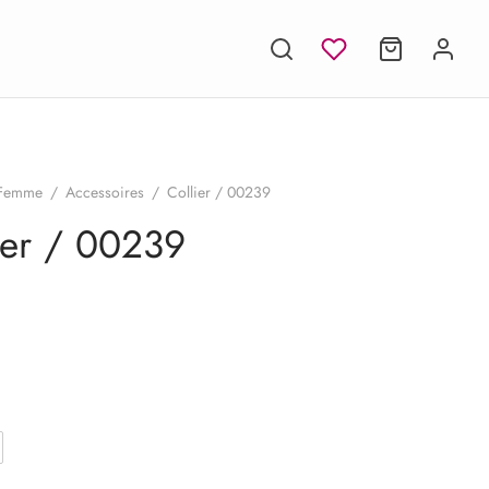
Femme
/
Accessoires
/
Collier / 00239
ier / 00239