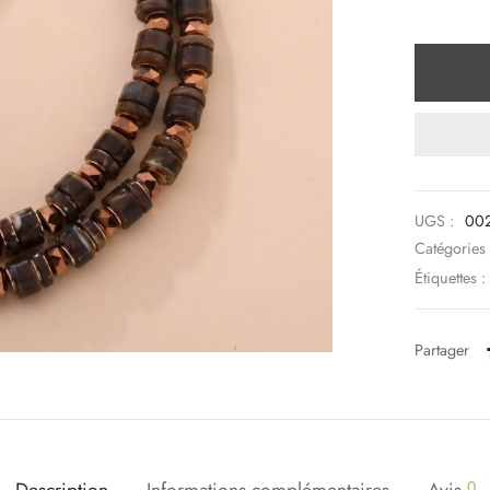
UGS :
00
Catégories
Étiquettes :
Partager
Description
Informations complémentaires
Avis
0