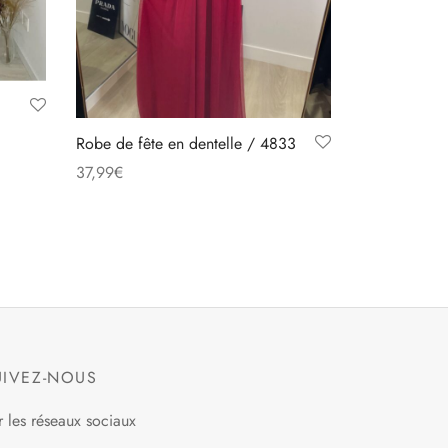
Robe de fête en dentelle / 4833
37,99
€
Ce
Choix des options
produit
a
plusieurs
variations.
Les
options
UIVEZ-NOUS
peuvent
être
r les réseaux sociaux
choisies