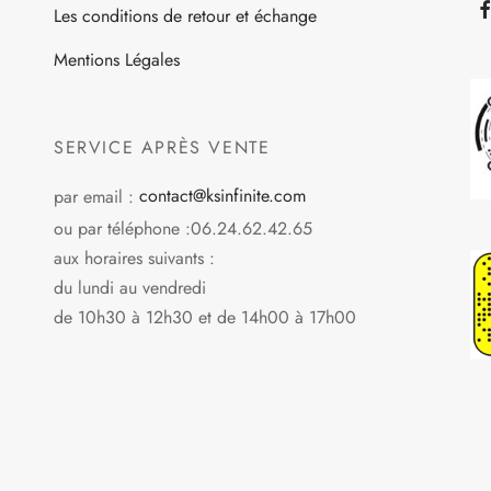
la
Les conditions de retour et échange
choisies
page
sur
Mentions Légales
du
la
produit
page
du
SERVICE APRÈS VENTE
produit
par email :
contact@ksinfinite.com
ou par téléphone :06.24.62.42.65
aux horaires suivants :
du lundi au vendredi
de 10h30 à 12h30 et de 14h00 à 17h00