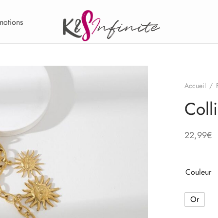
motions
Accueil
/
Coll
22,99
€
Couleur
Or