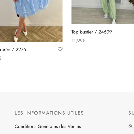
Top bustier / 24699
11,99
€
Ce
Choix des options
oirée / 2276
produit
€
a
Ce
des options
plusieurs
produit
variations.
a
Les
plusieurs
options
variations.
peuvent
Les
être
LES INFORMATIONS UTILES
S
options
choisies
peuvent
Su
Conditions Générales des Ventes
sur
être