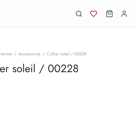
Femme
/
Accessoires
/
Collier soleil / 00228
ier soleil / 00228