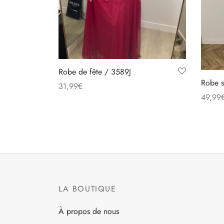
Robe de fête / 3589J
Robe s
31,99
€
49,99
Ce
Choix des options
Choix 
produit
a
plusieurs
variations.
Les
options
LA BOUTIQUE
peuvent
être
À propos de nous
choisies