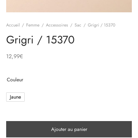
e
Accueil
/
Femme
/
Accessoires
/
Sac
/
Grigri / 15370
alon, Jogging
Grigri / 15370
12,99
€
mble, Combinaison
t, Combishort
Couleur
, Blazer
Jaune
eau, Doudoune, Parka
Ajouter au panier