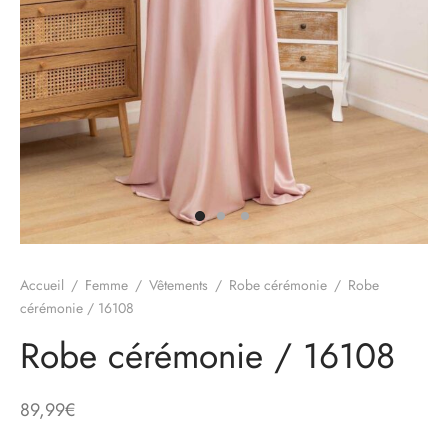
e
alon, Jogging
mble, Combinaison
t, Combishort
Accueil
/
Femme
/
Vêtements
/
Robe cérémonie
/
Robe
, Blazer
cérémonie / 16108
eau, Doudoune, Parka
Robe cérémonie / 16108
89,99
€