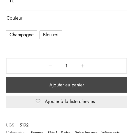
TU
Couleur
Champagne
Bleu roi
Ajouter au panier
Ajouter à la liste d’envies
UGS :
5192
Catégories :
Femme
,
Fête !
,
Robe
,
Robe longue
,
Vêtements