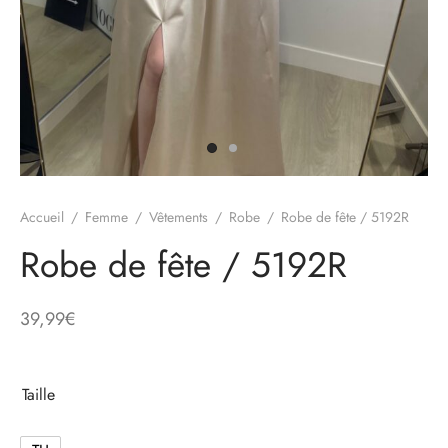
e
alon, Jogging
mble, Combinaison
Accueil
/
Femme
/
Vêtements
/
Robe
/
Robe de fête / 5192R
t, Combishort
Robe de fête / 5192R
, Blazer
39,99
€
eau, Doudoune, Parka
Taille