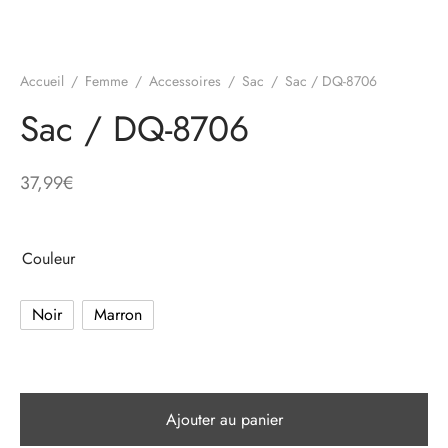
e
Accueil
/
Femme
/
Accessoires
/
Sac
/
Sac / DQ-8706
alon, Jogging
Sac / DQ-8706
37,99
€
mble, Combinaison
t, Combishort
Couleur
, Blazer
Noir
Marron
eau, Doudoune, Parka
Ajouter au panier