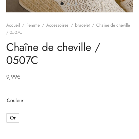
e
Accueil
/
Femme
/
Accessoires
/
bracelet
/
Chaîne de cheville
alon, Jogging
/ 0507C
Chaîne de cheville /
0507C
mble, Combinaison
t, Combishort
9,99
€
, Blazer
Couleur
eau, Doudoune, Parka
Or