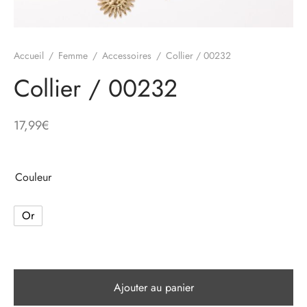
e
Accueil
/
Femme
/
Accessoires
/
Collier / 00232
alon, Jogging
Collier / 00232
17,99
€
mble, Combinaison
t, Combishort
Couleur
, Blazer
Or
eau, Doudoune, Parka
Ajouter au panier